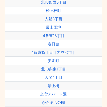
北18条西5丁目
松ヶ枝町
入船3丁目
最上団地
4条東18丁目
春日台
4条東13丁目［岩見沢市］
美園町
北18条東1丁目
入船4丁目
最上橋
道営アパート通
からまつ公園