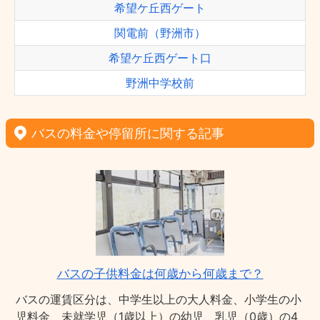
希望ケ丘西ゲート
関電前（野洲市）
希望ケ丘西ゲート口
野洲中学校前
バスの料金や停留所に関する記事
バスの子供料金は何歳から何歳まで？
バスの運賃区分は、中学生以上の大人料金、小学生の小
児料金、未就学児（1歳以上）の幼児、乳児（0歳）の4