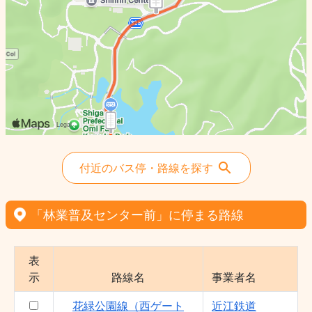
付近のバス停・路線を探す
「林業普及センター前」に停まる路線
表
示
路線名
事業者名
花緑公園線（西ゲート
近江鉄道