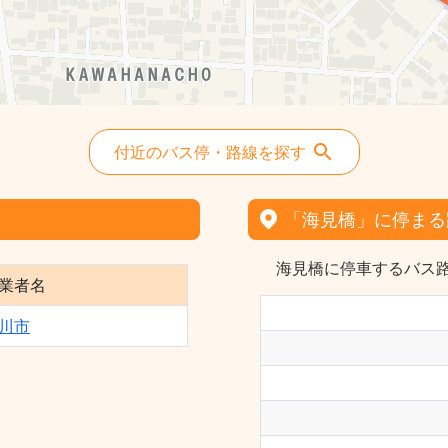
付近のバス停・路線を探す
「海見橋」に停まる
海見橋に停車するバス路
業者名
川市