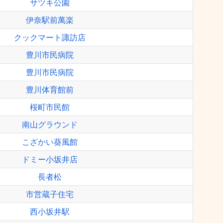
サツキ公園
伊奈駅前萬楽
クックマート諏訪店
豊川市民病院
豊川市民病院
豊川体育館前
桜町市民館
南山グラウンド
こざかい葵風館
ドミー小坂井店
長者松
市営蔵子住宅
西小坂井駅