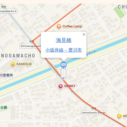
海見橋
小坂井線 - 豊川市