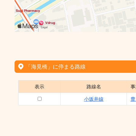
「海見橋」に停まる路線
表示
路線名
事
小坂井線
豊