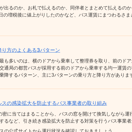
が出るのか、お札で払えるのか、同伴者とまとめて払えるのか
0月1日の増税後に値上がりしたのかなど、バス運賃にまつわるさ
降り方のよくある3パターン
最も多いのは、横のドアから乗車して整理券を取り、前のドア
交通局の都営バスが採用する前のドアから乗車する均一運賃の
乗降するパターン、主に3パターンの乗り方と降り方がありま
ルスの感染拡大を防止するバス事業者の取り組み
の密に当てはまることから、バスの窓を開けて換気しながら運
するなど、引き続き感染拡大を防止する対策を行うバス事業者
スの公式サイトから運行状況を確認しておきましょう。