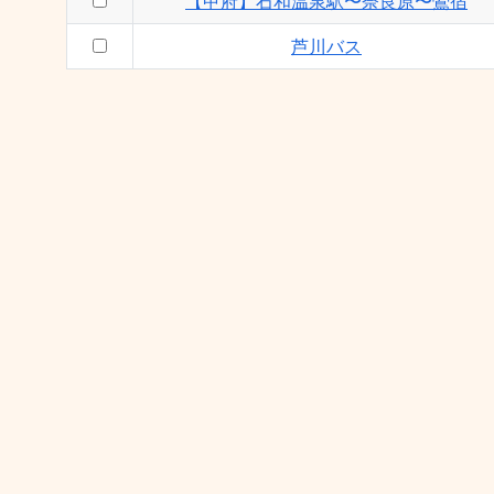
【甲府】石和温泉駅〜奈良原〜鶯宿
芦川バス