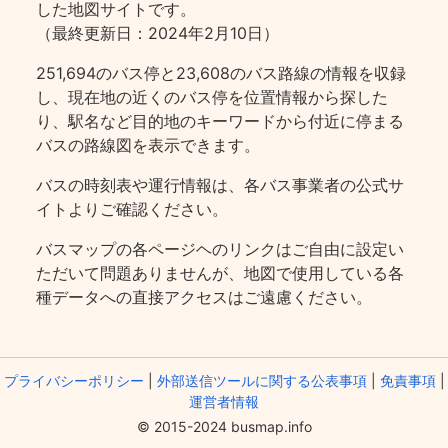
した地図サイトです。
（最終更新日：2024年2月10日）
251,694のバス停と23,608のバス路線の情報を収録
し、現在地の近くのバス停を位置情報から探した
り、駅名など目的地のキーワードから付近に停まる
バスの路線図を表示できます。
バスの時刻表や運行情報は、各バス事業者の公式サ
イトよりご確認ください。
バスマップの各ページヘのリンクはご自由に設定い
ただいて問題ありませんが、地図で使用している各
種データへの直接アクセスはご遠慮ください。
プライバシーポリシー
|
外部送信ツールに関する公表事項
|
免責事項
|
運営者情報
© 2015-2024 busmap.info