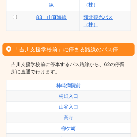
線
（株）
83 山直海線
頸北観光バス
（株）
「吉川支援学校前」に停まる路線のバス停
吉川支援学校前に停車するバス路線から、62の停留
所に直通で行けます。
柿崎病院前
桐畑入口
山谷入口
高寺
柳ケ崎