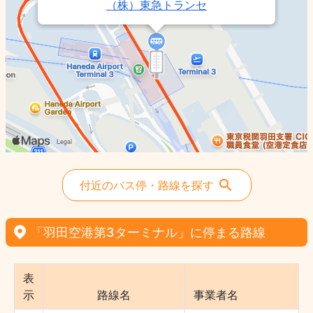
（株）東急トランセ
付近のバス停・路線を探す
「羽田空港第3ターミナル」に停まる路線
表
示
路線名
事業者名