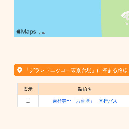
「グランドニッコー東京台場」に停まる路線
表示
路線名
吉祥寺〜「お台場」 直行バス