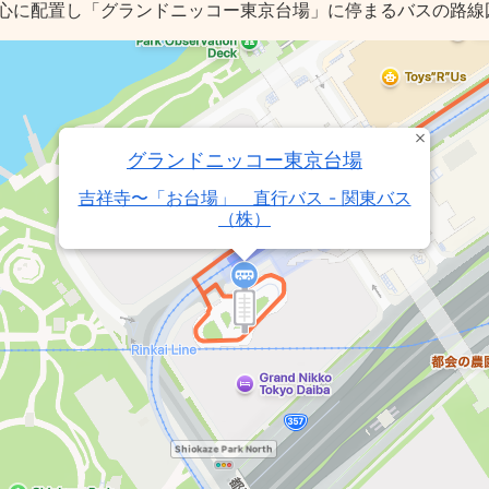
心に配置し「グランドニッコー東京台場」に停まるバスの路線
グランドニッコー東京台場
吉祥寺〜「お台場」 直行バス - 関東バス
（株）