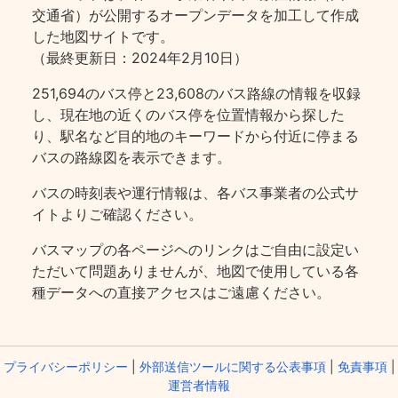
交通省）が公開するオープンデータを加工して作成
した地図サイトです。
（最終更新日：2024年2月10日）
251,694のバス停と23,608のバス路線の情報を収録
し、現在地の近くのバス停を位置情報から探した
り、駅名など目的地のキーワードから付近に停まる
バスの路線図を表示できます。
バスの時刻表や運行情報は、各バス事業者の公式サ
イトよりご確認ください。
バスマップの各ページヘのリンクはご自由に設定い
ただいて問題ありませんが、地図で使用している各
種データへの直接アクセスはご遠慮ください。
プライバシーポリシー
|
外部送信ツールに関する公表事項
|
免責事項
|
運営者情報