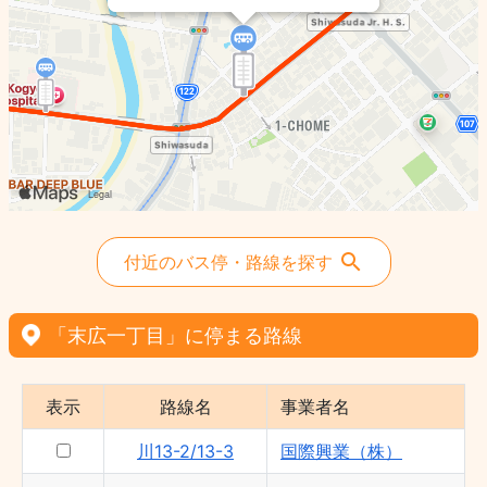
川80 - 国際興業（株）
付近のバス停・路線を探す
「末広一丁目」に停まる路線
表示
路線名
事業者名
川13-2/13-3
国際興業（株）