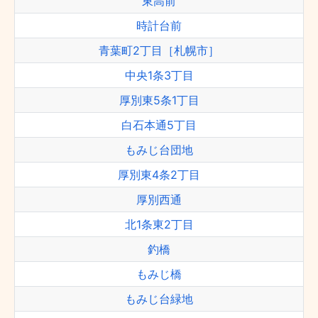
東高前
時計台前
青葉町2丁目［札幌市］
中央1条3丁目
厚別東5条1丁目
白石本通5丁目
もみじ台団地
厚別東4条2丁目
厚別西通
北1条東2丁目
釣橋
もみじ橋
もみじ台緑地