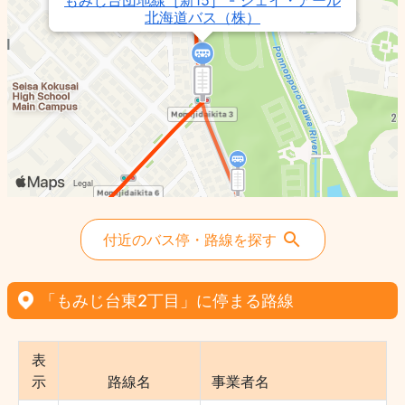
もみじ台団地線［新15］ - ジェイ・アール
北海道バス（株）
付近のバス停・路線を探す
「もみじ台東2丁目」に停まる路線
表
示
路線名
事業者名