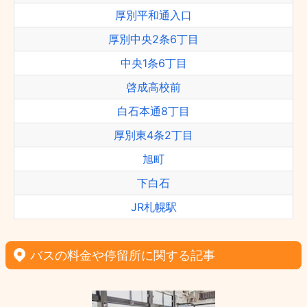
厚別平和通入口
厚別中央2条6丁目
中央1条6丁目
啓成高校前
白石本通8丁目
厚別東4条2丁目
旭町
下白石
JR札幌駅
バスの料金や停留所に関する記事