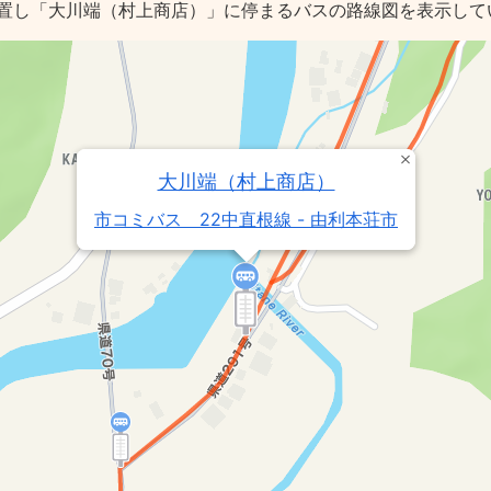
置し「大川端（村上商店）」に停まるバスの路線図を表示して
大川端（村上商店）
市コミバス 22中直根線 - 由利本荘市