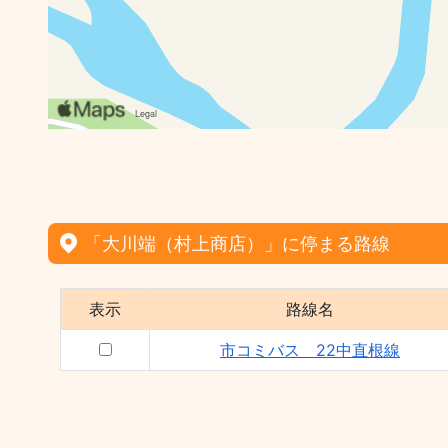
「大川端（村上商店）」に停まる路線
表示
路線名
市コミバス 22中直根線