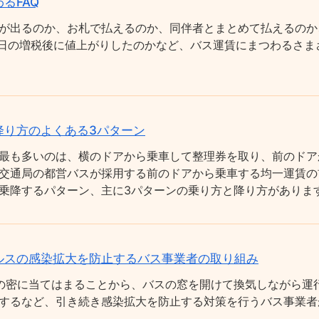
るFAQ
が出るのか、お札で払えるのか、同伴者とまとめて払えるのか
0月1日の増税後に値上がりしたのかなど、バス運賃にまつわるさ
降り方のよくある3パターン
最も多いのは、横のドアから乗車して整理券を取り、前のドア
交通局の都営バスが採用する前のドアから乗車する均一運賃の
乗降するパターン、主に3パターンの乗り方と降り方がありま
ルスの感染拡大を防止するバス事業者の取り組み
の密に当てはまることから、バスの窓を開けて換気しながら運
するなど、引き続き感染拡大を防止する対策を行うバス事業者