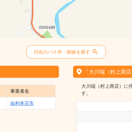
付近のバス停・路線を探す
「大川端（村上商店
大川端（村上商店）に
事業者名
す。
由利本荘市