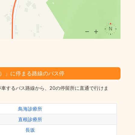
）」に停まる路線のバス停
停車するバス路線から、20の停留所に直通で行けま
鳥海診療所
直根診療所
長坂