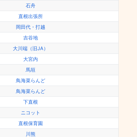
石舟
直根出張所
岡田代・打越
吉谷地
大川端（旧JA）
大宮内
馬垣
鳥海菜らんど
鳥海菜らんど
下直根
ニコット
直根保育園
川熊