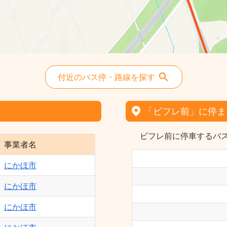
付近のバス停・路線を探す
「ビフレ前」に停ま
ビフレ前に停車するバス
事業者名
にかほ市
にかほ市
にかほ市