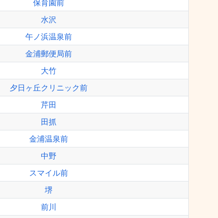
保育園前
水沢
午ノ浜温泉前
金浦郵便局前
大竹
夕日ヶ丘クリニック前
芹田
田抓
金浦温泉前
中野
スマイル前
堺
前川