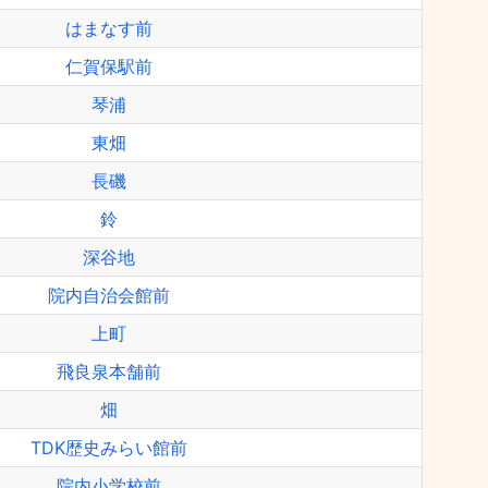
はまなす前
仁賀保駅前
琴浦
東畑
長磯
鈴
深谷地
院内自治会館前
上町
飛良泉本舗前
畑
TDK歴史みらい館前
院内小学校前