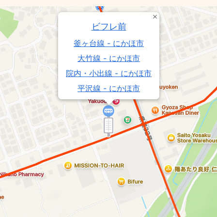
ビフレ前
釜ヶ台線 - にかほ市
大竹線 - にかほ市
院内・小出線 - にかほ市
平沢線 - にかほ市