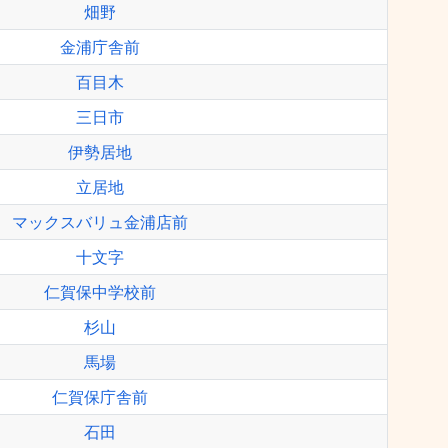
畑野
金浦庁舎前
百目木
三日市
伊勢居地
立居地
マックスバリュ金浦店前
十文字
仁賀保中学校前
杉山
馬場
仁賀保庁舎前
石田