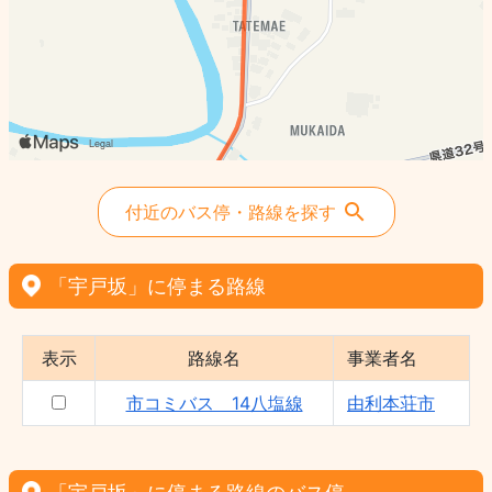
付近のバス停・路線を探す
「宇戸坂」に停まる路線
表示
路線名
事業者名
市コミバス 14八塩線
由利本荘市