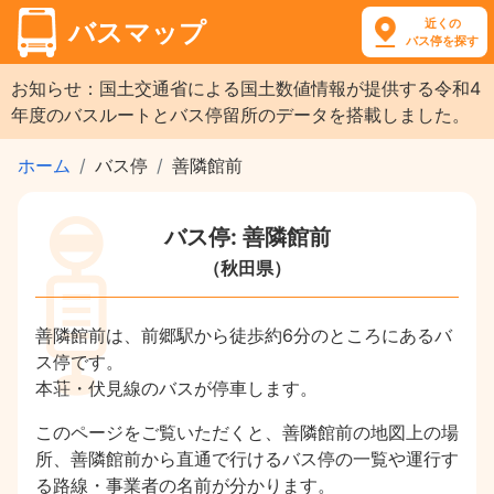
近くの
バスマップ
バス停を探す
お知らせ：国土交通省による国土数値情報が提供する令和4
年度のバスルートとバス停留所のデータを搭載しました。
ホーム
バス停
善隣館前
バス停: 善隣館前
（秋田県）
善隣館前は、前郷駅から徒歩約6分のところにあるバ
ス停です。
本荘・伏見線のバスが停車します。
このページをご覧いただくと、善隣館前の地図上の場
所、善隣館前から直通で行けるバス停の一覧や運行す
る路線・事業者の名前が分かります。