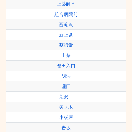
上薬師堂
組合病院前
西滝沢
新上条
薬師堂
上条
理田入口
明法
理田
荒沢口
矢ノ木
小板戸
岩坂