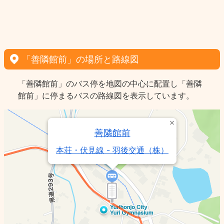
「善隣館前」の場所と路線図
「善隣館前」のバス停を地図の中心に配置し「善隣
館前」に停まるバスの路線図を表示しています。
善隣館前
本荘・伏見線 - 羽後交通（株）