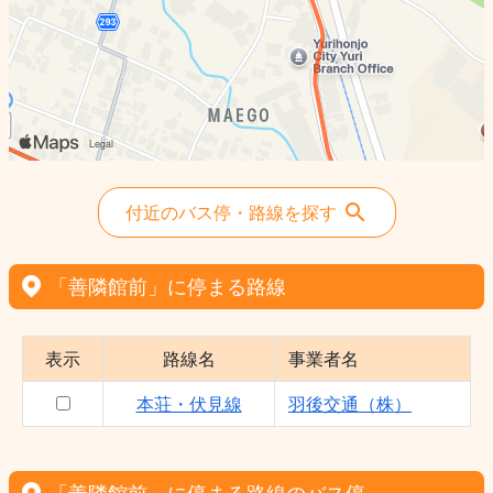
付近のバス停・路線を探す
「善隣館前」に停まる路線
表示
路線名
事業者名
本荘・伏見線
羽後交通（株）