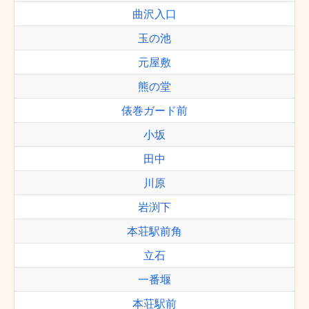
曲沢入口
玉の池
元屋敷
熊の堂
俵巻ガード前
小坂
田中
川原
岩渕下
本荘駅前角
立石
一番堰
本荘駅前