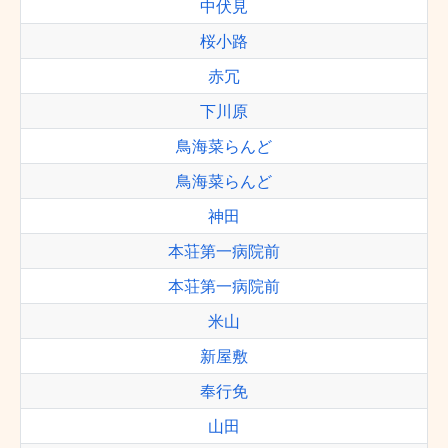
中伏見
桜小路
赤冗
下川原
鳥海菜らんど
鳥海菜らんど
神田
本荘第一病院前
本荘第一病院前
米山
新屋敷
奉行免
山田