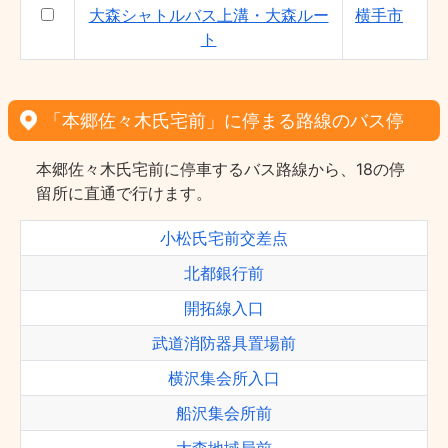
大森シャトルバス上溝・大森ルー
横手市
ト
「本郷佐々木氏宅前」に停まる路線のバス停
本郷佐々木氏宅前に停車するバス路線から、18の停
留所に直通で行けます。
小松氏宅前交差点
北都銀行前
開拓線入口
武道消防器具置場前
横沢集会所入口
船沢集会所前