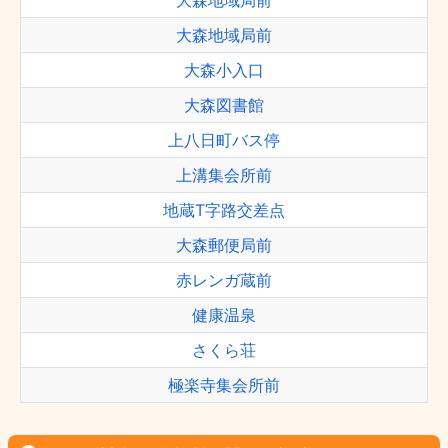
大森地域局前
大森地域局前
大森小入口
大森図書館
上八日町バス停
上溝集会所前
地蔵T字路交差点
大森郵便局前
赤レンガ蔵前
健康温泉
さくら荘
極楽寺集会所前