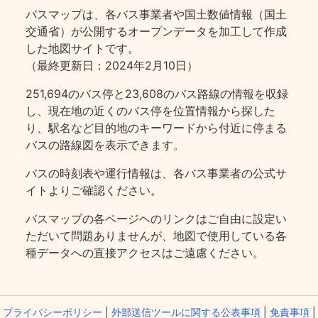
バスマップは、各バス事業者や国土数値情報（国土
交通省）が公開するオープンデータを加工して作成
した地図サイトです。
（最終更新日：2024年2月10日）
251,694のバス停と23,608のバス路線の情報を収録
し、現在地の近くのバス停を位置情報から探した
り、駅名など目的地のキーワードから付近に停まる
バスの路線図を表示できます。
バスの時刻表や運行情報は、各バス事業者の公式サ
イトよりご確認ください。
バスマップの各ページヘのリンクはご自由に設定い
ただいて問題ありませんが、地図で使用している各
種データへの直接アクセスはご遠慮ください。
プライバシーポリシー
|
外部送信ツールに関する公表事項
|
免責事項
|