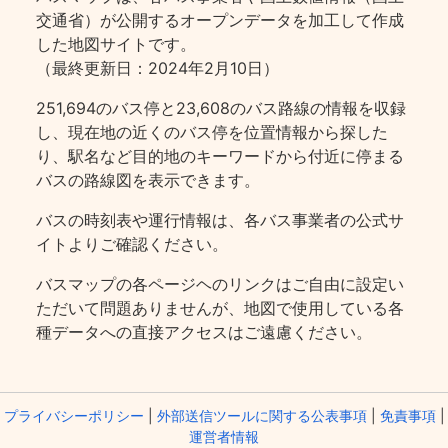
交通省）が公開するオープンデータを加工して作成
した地図サイトです。
（最終更新日：2024年2月10日）
251,694のバス停と23,608のバス路線の情報を収録
し、現在地の近くのバス停を位置情報から探した
り、駅名など目的地のキーワードから付近に停まる
バスの路線図を表示できます。
バスの時刻表や運行情報は、各バス事業者の公式サ
イトよりご確認ください。
バスマップの各ページヘのリンクはご自由に設定い
ただいて問題ありませんが、地図で使用している各
種データへの直接アクセスはご遠慮ください。
プライバシーポリシー
|
外部送信ツールに関する公表事項
|
免責事項
|
運営者情報