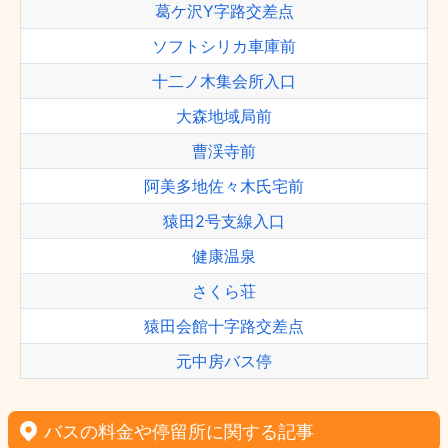
葛ケ沢Y字路交差点
ソフトシリカ車庫前
十二ノ木集会所入口
大森地域局前
曹渓寺前
阿美多地佐々木氏宅前
猿田2号支線入口
健康温泉
さくら荘
猿田会館十字路交差点
元中房バス停
バスの料金や停留所に関する記事