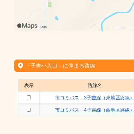
「子吉小入口」に停まる路線
表示
路線名
市コミバス 3子吉線（東地区路線
市コミバス 4子吉線（西地区路線