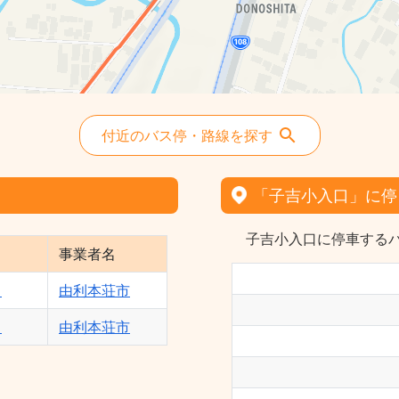
付近のバス停・路線を探す
「子吉小入口」に停
子吉小入口に停車するバ
事業者名
）
由利本荘市
）
由利本荘市