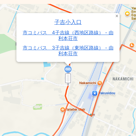
子吉小入口
市コミバス 4子吉線（西地区路線） - 由
利本荘市
市コミバス 3子吉線（東地区路線） - 由
利本荘市