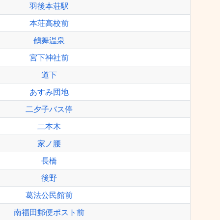
羽後本荘駅
本荘高校前
鶴舞温泉
宮下神社前
道下
あすみ団地
二夕子バス停
二本木
家ノ腰
長橋
後野
葛法公民館前
南福田郵便ポスト前