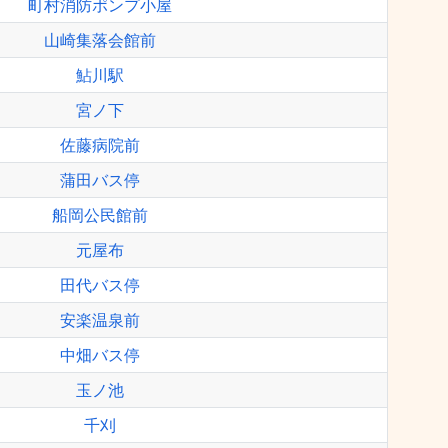
町村消防ポンプ小屋
山崎集落会館前
鮎川駅
宮ノ下
佐藤病院前
蒲田バス停
船岡公民館前
元屋布
田代バス停
安楽温泉前
中畑バス停
玉ノ池
千刈