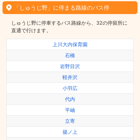
「しゅうじ野」に停まる路線のバス停
しゅうじ野に停車するバス路線から、32の停留所に
直通で行けます。
上川大内保育園
石橋
岩野目沢
軽井沢
小羽広
代内
平岫
立寄
揚ノ上