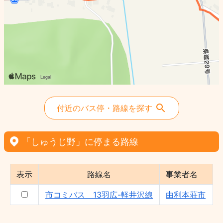
付近のバス停・路線を探す
「しゅうじ野」に停まる路線
表示
路線名
事業者名
市コミバス 13羽広-軽井沢線
由利本荘市