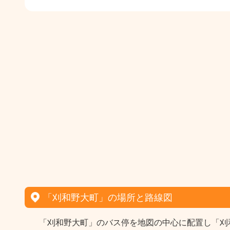
「刈和野大町」の場所と路線図
「刈和野大町」のバス停を地図の中心に配置し「刈