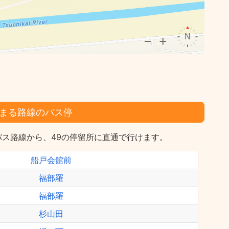
まる路線のバス停
ス路線から、49の停留所に直通で行けます。
船戸会館前
福部羅
福部羅
杉山田