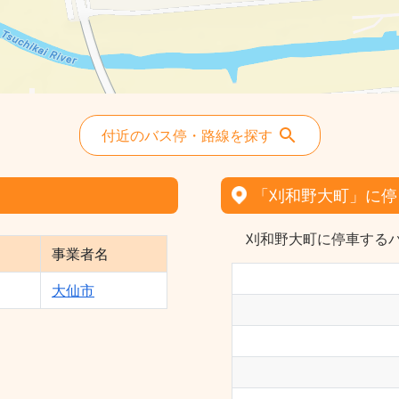
付近のバス停・路線を探す
「刈和野大町」に停
刈和野大町に停車するバ
事業者名
大仙市