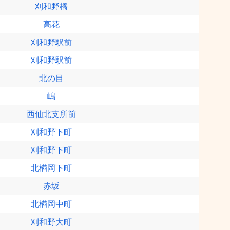
刈和野橋
高花
刈和野駅前
刈和野駅前
北の目
嶋
西仙北支所前
刈和野下町
刈和野下町
北楢岡下町
赤坂
北楢岡中町
刈和野大町