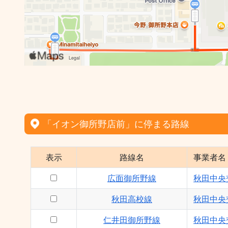
「イオン御所野店前」に停まる路線
表示
路線名
事業者名
広面御所野線
秋田中央
秋田高校線
秋田中央
仁井田御所野線
秋田中央