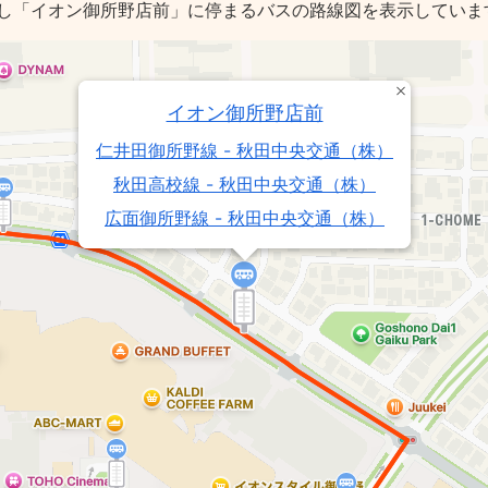
し「イオン御所野店前」に停まるバスの路線図を表示していま
イオン御所野店前
仁井田御所野線 - 秋田中央交通（株）
秋田高校線 - 秋田中央交通（株）
広面御所野線 - 秋田中央交通（株）