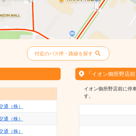
付近のバス停・路線を探す
「イオン御所野店前
イオン御所野店前に停車
す。
交通（株）
交通（株）
交通（株）