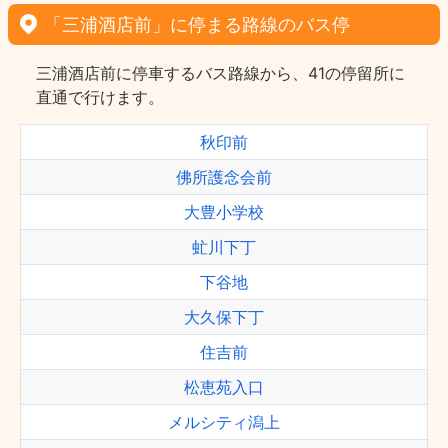
「三浦酒店前」に停まる路線のバス停
三浦酒店前に停車するバス路線から、41の停留所に
直通で行けます。
秋印前
佛所護念会前
大豊小学校
虻川下丁
下谷地
大久保下丁
住吉前
松恵苑入口
メルシティ潟上