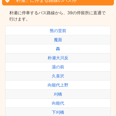
「朴瀬」に停まる路線のバス停
朴瀬に停車するバス路線から、39の停留所に直通で
行けます。
熊の堂前
魔面
轟
朴瀬大川反
湯の前
久喜沢
向能代上野
刈橋
向能代
下刈橋