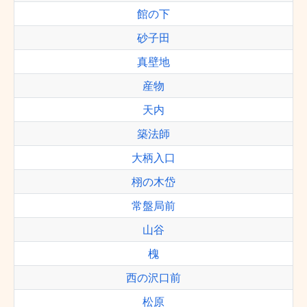
館の下
砂子田
真壁地
産物
天内
築法師
大柄入口
栩の木岱
常盤局前
山谷
槐
西の沢口前
松原