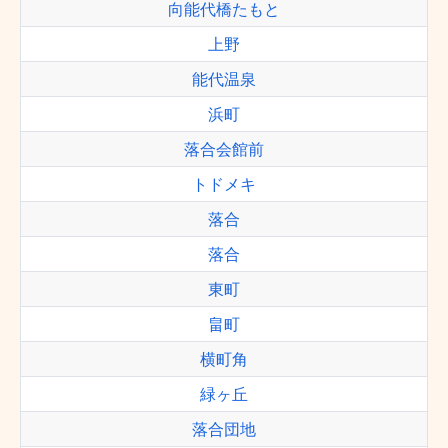
向能代橋たもと
上野
能代温泉
浜町
落合会館前
トドメキ
落合
落合
東町
畠町
横町角
緑ヶ丘
落合団地