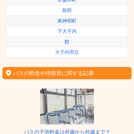
前田
南神明町
下大子内
館
大子内羽立
バスの料金や停留所に関する記事
バスの子供料金は何歳から何歳まで？