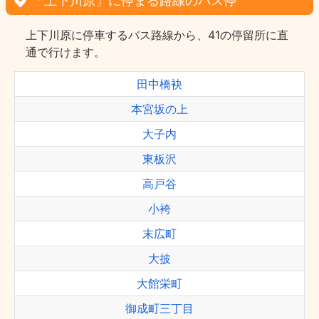
「上下川原」に停まる路線のバス停
上下川原に停車するバス路線から、41の停留所に直
通で行けます。
田中橋袂
本宮坂の上
大子内
東板沢
高戸谷
小袴
末広町
大披
大館栄町
御成町三丁目