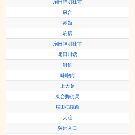
扇田神明社前
森合
赤館
駒橋
扇田神明社前
扇田川端
餌釣
味噌内
上大葛
東台郵便局
扇田病院前
大渡
独鈷入口