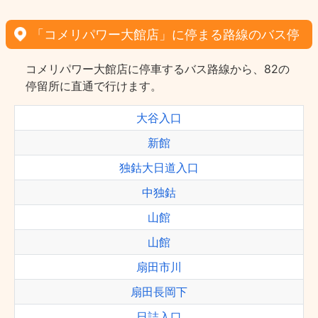
「コメリパワー大館店」に停まる路線のバス停
コメリパワー大館店に停車するバス路線から、82の
停留所に直通で行けます。
大谷入口
新館
独鈷大日道入口
中独鈷
山館
山館
扇田市川
扇田長岡下
日詰入口