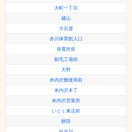
大町一丁目
越山
大石渡
赤川体育館入口
発電所前
刷毛工場前
大野
米内沢郵便局前
米内沢本丁
米内沢営業所
いとく東店前
餅田
向赤川