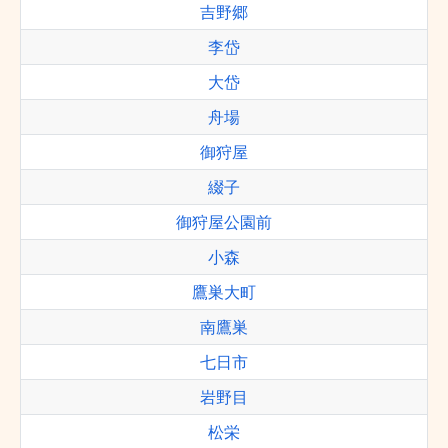
吉野郷
李岱
大岱
舟場
御狩屋
綴子
御狩屋公園前
小森
鷹巣大町
南鷹巣
七日市
岩野目
松栄