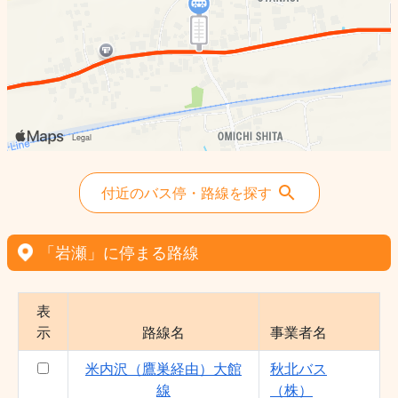
付近のバス停・路線を探す
「岩瀬」に停まる路線
表
示
路線名
事業者名
米内沢（鷹巣経由）大館
秋北バス
線
（株）