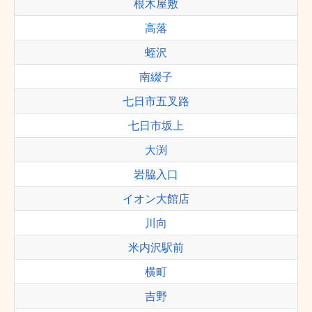
根木屋敷
高落
蛭沢
南綴子
七日市五叉路
七日市坂上
大渕
岩脇入口
イオン大館店
川向
米内沢駅前
横町
吉野