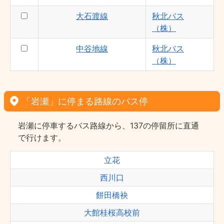
大石渡線
秋北バス
（株）
中谷地線
秋北バス
（株）
「岩瀬」に停まる路線のバス停
岩瀬に停車するバス路線から、137の停留所に直通
で行けます。
立花
西川口
餅田橋袂
大館桂桜高校前