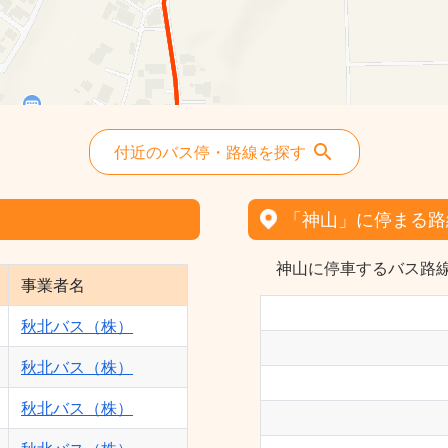
付近のバス停・路線を探す
「神山」に停まる路
神山に停車するバス路線
事業者名
秋北バス（株）
秋北バス（株）
秋北バス（株）