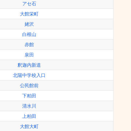
アセ石
大館栄町
姥沢
白根山
赤館
泉田
釈迦内新道
北陽中学校入口
公民館前
下粕田
清水川
上粕田
大館大町