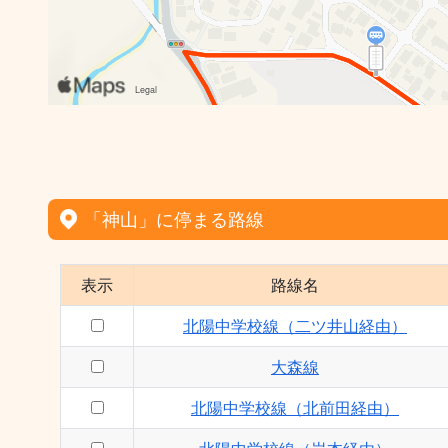
「神山」に停まる路線
表示
路線名
北陽中学校線（二ツ井山経由）
大森線
北陽中学校線（北前田経由）