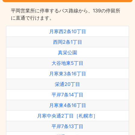
平岡営業所に停車するバス路線から、139の停留所
に直通で行けます。
月寒西2条10丁目
西岡2条1丁目
真栄公園
大谷地東5丁目
月寒東3条16丁目
栄通20丁目
平岸7条14丁目
月寒東4条16丁目
月寒中央通2丁目［札幌市］
平岸7条13丁目