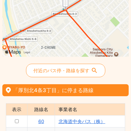
付近のバス停・路線を探す
「厚別北4条3丁目」に停まる路線
表示
路線名
事業者名
60
北海道中央バス（株）