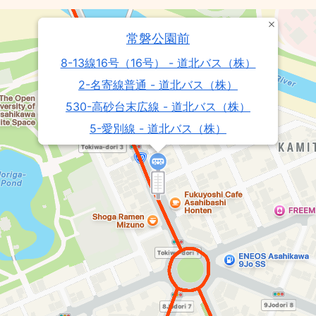
常磐公園前
8-13線16号（16号） - 道北バス（株）
2-名寄線普通 - 道北バス（株）
530-高砂台末広線 - 道北バス（株）
5-愛別線 - 道北バス（株）
16-末広3丁目線 - 道北バス（株）
24-鷹栖線（9線） - 道北バス（株）
10-末広7丁目線（昭和） - 道北バス（株）
72-秋月循環線（新星） - 道北バス（株）
34-鷹栖線（春光） - 道北バス（株）
25-鷹栖線（10線） - 道北バス（株）
208・209-春光台循環線 - 道北バス（株）
17-三箇線（3線） - 道北バス（株）