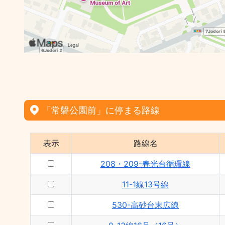
「常磐公園前」に停まる路線
表示
路線名
208・209-春光台循環線
11-1線13号線
530-高砂台末広線