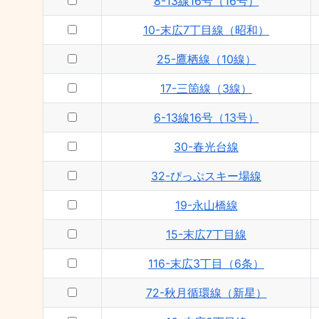
8-13線16号（16号）
10-末広7丁目線（昭和）
25-鷹栖線（10線）
17-三箇線（3線）
6-13線16号（13号）
30-春光台線
32-ぴっぷスキー場線
19-永山橋線
15-末広7丁目線
116-末広3丁目（6条）
72-秋月循環線（新星）