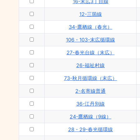
16-末広3丁目線
12-三箇線
34-鷹栖線（春光）
106・103-末広循環線
27-春光台線（末広）
26-福祉村線
73-秋月循環線（末広）
2-名寄線普通
36-江丹別線
24-鷹栖線（9線）
28・29-春光循環線