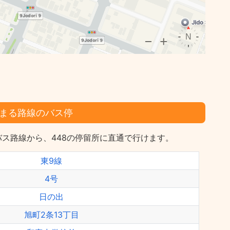
まる路線のバス停
ス路線から、448の停留所に直通で行けます。
東9線
4号
日の出
旭町2条13丁目